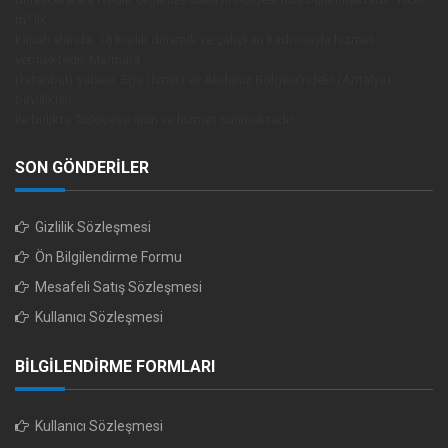
m²’lik
kapalı alanda, 18 kişilik dinamik ve çalışkan kadrosuyla hizmet
vermektedir. Marmara
(İstanbul) şubesi, Ege (İzmir) ve Akdeniz Bölgesi’ndeki (Antalya)
bayiilikleri
ile birlikte Türkiye’ye ürün ve hizmet sunmaktadır.
SON GÖNDERİLER
Gizlilik Sözleşmesi
Ön Bilgilendirme Formu
Mesafeli Satış Sözleşmesi
Kullanıcı Sözleşmesi
BİLGİLENDİRME FORMLARI
Kullanıcı Sözleşmesi