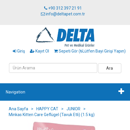
+90 312 397 21 91
info@deltapet.com.tr
Giriş
Kayıt Ol
Sepeti Gör (₺Lütfen Bayi Girişi Yapın)
Ara
Navigation
Ana Sayfa
>
HAPPY CAT
>
JUNIOR
>
Minkas Kitten Care Geflügel (Tavuk Etli) (1.5 kg)