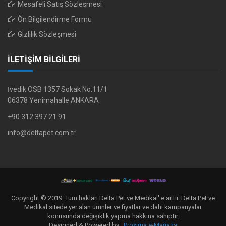
Mesafeli Satış Sözleşmesi
Ön Bilgilendirme Formu
Gizlilik Sözleşmesi
İLETİŞİM BİLGİLERİ
İvedik OSB 1357 Sokak No:11/1
06378 Yenimahalle ANKARA
+90 312 397 21 91
info@deltapet.com.tr
Copyright © 2019. Tüm hakları Delta Pet ve Medikal' e aittir. Delta Pet ve
Medikal sitede yer alan ürünler ve fiyatlar ve dahi kampanyalar
konusunda değişiklik yapma hakkına sahiptir.
Designed & Powered by :
Proxima e-Mağaza