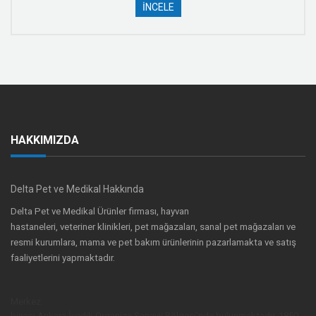
İNCELE
HAKKIMIZDA
Delta Pet ve Medikal Hakkında
Delta Pet ve Medikal Ürünler firması, hayvan
hastaneleri, veteriner klinikleri, pet mağazaları, sanal pet mağazaları ve
resmi kurumlara, mama ve pet bakım ürünlerinin pazarlamakta ve satış
faaliyetlerini yapmaktadır.
Merkez
binası,Ankara İvedik Organize Sanayii Bölgesi’nde bulunmaktadır. 1850