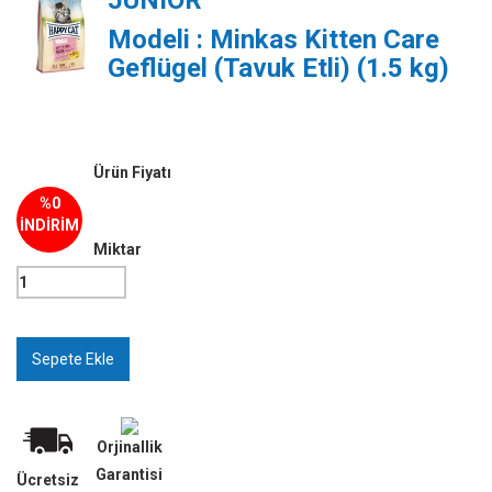
JUNIOR
Modeli : Minkas Kitten Care
Geflügel (Tavuk Etli) (1.5 kg)
Ürün Fiyatı
%0
İNDİRİM
Miktar
Orjinallik
Garantisi
Ücretsiz