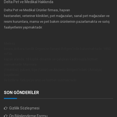
Delta Pet ve Medikal Hakkında
Delta Pet ve Medikal Ürünler firması, hayvan
hastaneleri, veteriner klinikleri, pet mağazaları, sanal pet mağazaları ve
resmi kurumlara, mama ve pet bakım ürünlerinin pazarlamakta ve satış
faaliyetlerini yapmaktadır.
Merkez
binası,Ankara İvedik Organize Sanayii Bölgesi’nde bulunmaktadır. 1850
m²’lik
kapalı alanda, 18 kişilik dinamik ve çalışkan kadrosuyla hizmet
vermektedir. Marmara
(İstanbul) şubesi, Ege (İzmir) ve Akdeniz Bölgesi’ndeki (Antalya)
bayiilikleri
ile birlikte Türkiye’ye ürün ve hizmet sunmaktadır.
SON GÖNDERİLER
Gizlilik Sözleşmesi
Ön Bilgilendirme Formu