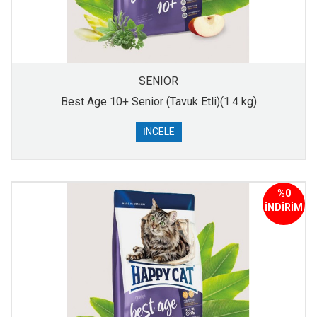
SENIOR
Best Age 10+ Senior (Tavuk Etli)(1.4 kg)
İNCELE
%0
İNDİRİM