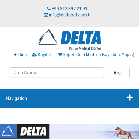
+90 312 397 21 91
info@deltapet.com.tr
Giriş
Kayıt Ol
Sepeti Gör (₺Lütfen Bayi Girişi Yapın)
Ara
Navigation