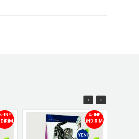
%-INF
%-INF
NDİRİM
İNDİRİM