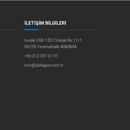
İLETİŞİM BİLGİLERİ
İvedik OSB 1357 Sokak No:11/1
06378 Yenimahalle ANKARA
+90 312 397 21 91
info@deltapet.com.tr