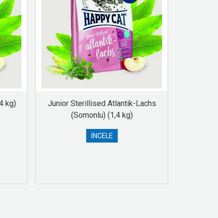
4 kg)
Junior Sterillised Atlantik-Lachs
Junior St
(Somonlu) (1,4 kg)
(
İNCELE