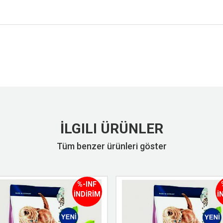
İLGILI ÜRÜNLER
Tüm benzer ürünleri göster
%-INF
İNDİRİM
İ