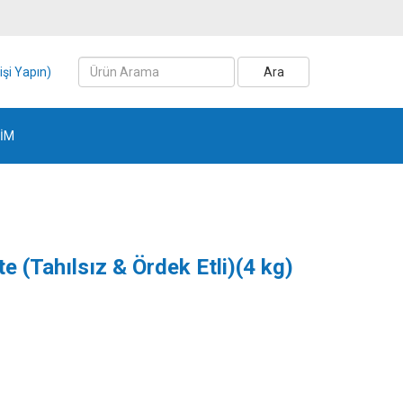
işi Yapın)
Ara
ŞİM
e (Tahılsız & Ördek Etli)(4 kg)