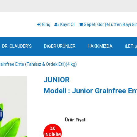
Giriş
Kayıt Ol
Sepeti Gör (₺Lütfen Bayi Gir
DR. CLAUDER'S
DİĞER ÜRÜNLER
HAKKIMIZDA
İLETİ
ainfree Ente (Tahılsız & Ördek Etli)(4 kg)
JUNIOR
Modeli : Junior Grainfree Ent
Ürün Fiyatı
%0
İNDİRİM