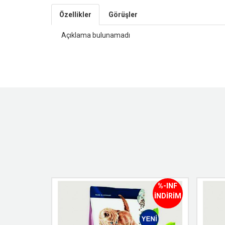
Özellikler
Görüşler
Açıklama bulunamadı
%-INF
%-INF
İNDİRİM
İNDİRİM