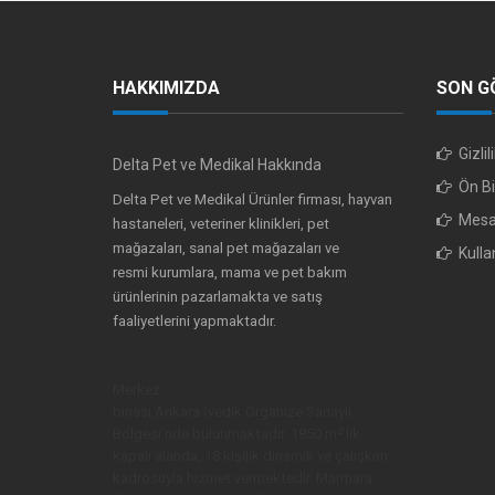
HAKKIMIZDA
SON G
Gizli
Delta Pet ve Medikal Hakkında
Ön Bi
Delta Pet ve Medikal Ürünler firması, hayvan
Mesaf
hastaneleri, veteriner klinikleri, pet
mağazaları, sanal pet mağazaları ve
Kulla
resmi kurumlara, mama ve pet bakım
ürünlerinin pazarlamakta ve satış
faaliyetlerini yapmaktadır.
Merkez
binası,Ankara İvedik Organize Sanayii
Bölgesi’nde bulunmaktadır. 1850 m²’lik
kapalı alanda, 18 kişilik dinamik ve çalışkan
kadrosuyla hizmet vermektedir. Marmara