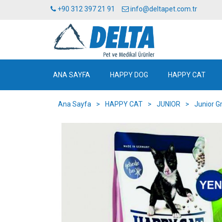
+90 312 397 21 91
info@deltapet.com.tr
ANA SAYFA
HAPPY DOG
HAPPY CAT
Ana Sayfa
>
HAPPY CAT
>
JUNIOR
>
Junior Gr