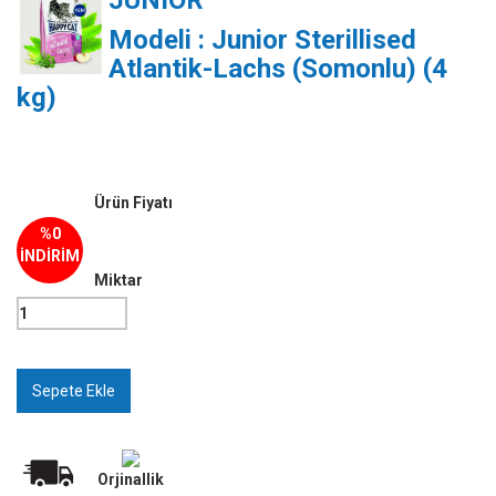
JUNIOR
Modeli : Junior Sterillised
Atlantik-Lachs (Somonlu) (4
kg)
Ürün Fiyatı
%0
İNDİRİM
Miktar
Orjinallik