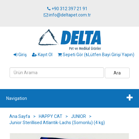
+90 312 397 21 91
info@deltapet.com.tr
Giriş
Kayıt Ol
Sepeti Gör (₺Lütfen Bayi Girişi Yapın)
Ara
Navigation
Ana Sayfa
>
HAPPY CAT
>
JUNIOR
>
Junior Sterillised Atlantik-Lachs (Somonlu) (4 kg)