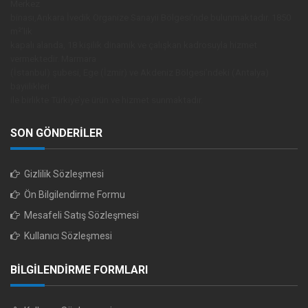
Merkez
binası,Ankara İvedik Organize Sanayii Bölgesi’nde bulunmaktadır. 1850
m²’lik
kapalı alanda, 18 kişilik dinamik ve çalışkan kadrosuyla hizmet
vermektedir. Marmara
(İstanbul) şubesi, Ege (İzmir) ve Akdeniz Bölgesi’ndeki (Antalya)
bayiilikleri
ile birlikte Türkiye’ye ürün ve hizmet sunmaktadır.
SON GÖNDERİLER
Gizlilik Sözleşmesi
Ön Bilgilendirme Formu
Mesafeli Satış Sözleşmesi
Kullanıcı Sözleşmesi
BİLGİLENDİRME FORMLARI