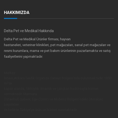
HAKKIMIZDA
Delta Pet ve Medikal Hakkında
Delta Pet ve Medikal Ürünler firması, hayvan
hastaneleri, veteriner klinikleri, pet mağazaları, sanal pet mağazaları ve
resmi kurumlara, mama ve pet bakım ürünlerinin pazarlamakta ve satış
faaliyetlerini yapmaktadır.
Merkez
binası,Ankara İvedik Organize Sanayii Bölgesi’nde bulunmaktadır. 1850
m²’lik
kapalı alanda, 18 kişilik dinamik ve çalışkan kadrosuyla hizmet
vermektedir. Marmara
(İstanbul) şubesi, Ege (İzmir) ve Akdeniz Bölgesi’ndeki (Antalya)
bayiilikleri
ile birlikte Türkiye’ye ürün ve hizmet sunmaktadır.