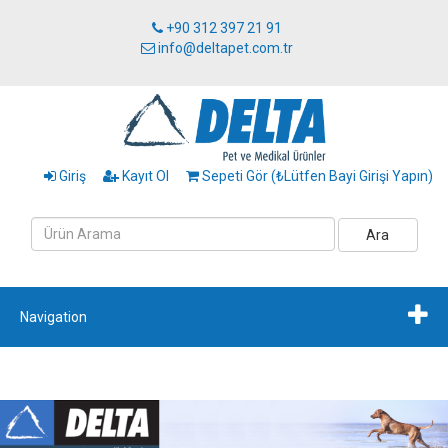
+90 312 397 21 91
info@deltapet.com.tr
Giriş
Kayıt Ol
Sepeti Gör (₺Lütfen Bayi Girişi Yapın)
Ara
Navigation