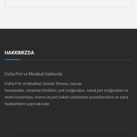
HAKKIMIZDA
Delta Pet ve Medikal Hakkında
Delta Pet ve Medikal Ürünler firması, hayvan
hastaneleri, veteriner klinikleri, pet mağazaları, sanal pet mağazaları ve
resmi kurumlara, mama ve pet bakım ürünlerinin pazarlamakta ve satış
faaliyetlerini yapmaktadır.
Merkez
binası,Ankara İvedik Organize Sanayii Bölgesi’nde bulunmaktadır. 1850
m²’lik