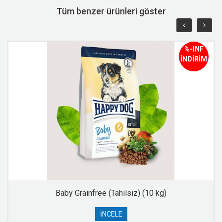
Tüm benzer ürünleri göster
%-INF
İNDİRİM
Baby Grainfree (Tahılsız) (10 kg)
İNCELE