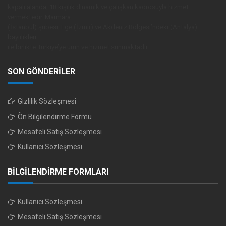
kapalı alanda, 18 kişilik dinamik ve çalışkan kadrosuyla hizmet
vermektedir. Marmara
(İstanbul) şubesi, Ege (İzmir) ve Akdeniz Bölgesi’ndeki (Antalya)
bayiilikleri
ile birlikte Türkiye’ye ürün ve hizmet sunmaktadır.
SON GÖNDERİLER
Gizlilik Sözleşmesi
Ön Bilgilendirme Formu
Mesafeli Satış Sözleşmesi
Kullanıcı Sözleşmesi
BİLGİLENDİRME FORMLARI
Kullanıcı Sözleşmesi
Mesafeli Satış Sözleşmesi