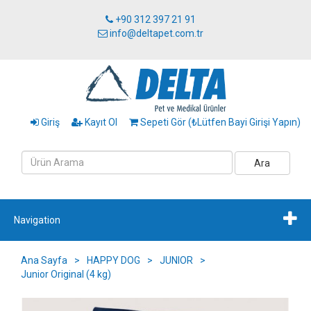
+90 312 397 21 91
info@deltapet.com.tr
Giriş
Kayıt Ol
Sepeti Gör (₺Lütfen Bayi Girişi Yapın)
Ara
Navigation
Ana Sayfa
>
HAPPY DOG
>
JUNIOR
>
Junior Original (4 kg)