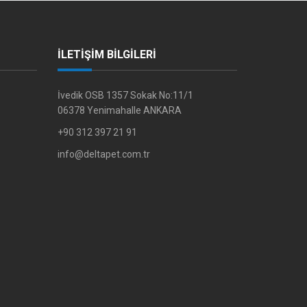
İLETİŞİM BİLGİLERİ
İvedik OSB 1357 Sokak No:11/1
06378 Yenimahalle ANKARA
+90 312 397 21 91
info@deltapet.com.tr