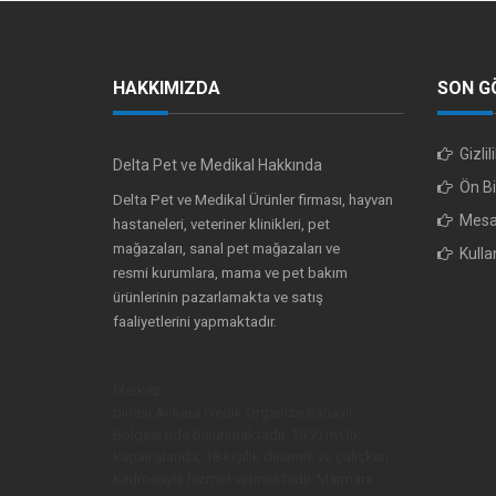
HAKKIMIZDA
SON G
Gizli
Delta Pet ve Medikal Hakkında
Ön Bi
Delta Pet ve Medikal Ürünler firması, hayvan
Mesaf
hastaneleri, veteriner klinikleri, pet
mağazaları, sanal pet mağazaları ve
Kulla
resmi kurumlara, mama ve pet bakım
ürünlerinin pazarlamakta ve satış
faaliyetlerini yapmaktadır.
Merkez
binası,Ankara İvedik Organize Sanayii
Bölgesi’nde bulunmaktadır. 1850 m²’lik
kapalı alanda, 18 kişilik dinamik ve çalışkan
kadrosuyla hizmet vermektedir. Marmara