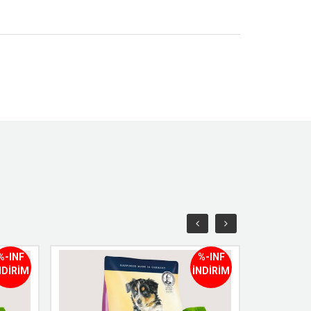
%-INF
%-INF
NDİRİM
İNDİRİM