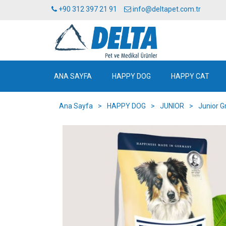
+90 312 397 21 91
info@deltapet.com.tr
ANA SAYFA
HAPPY DOG
HAPPY CAT
Ana Sayfa
>
HAPPY DOG
>
JUNIOR
>
Junior Gr