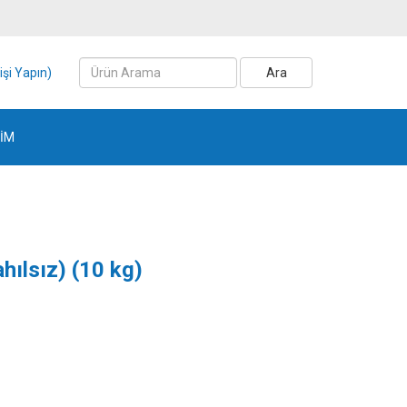
işi Yapın)
Ara
ŞİM
hılsız) (10 kg)