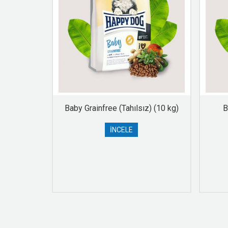
e (15 kg)
Baby Grainfree (Tahılsız) (10 kg)
B
İNCELE