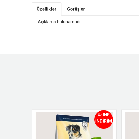
Özellikler
Görüşler
Açıklama bulunamadı
%-INF
%-INF
İNDİRİM
İNDİRİM