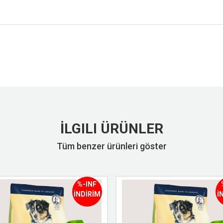
İLGILI ÜRÜNLER
Tüm benzer ürünleri göster
%-INF
İNDİRİM
İ