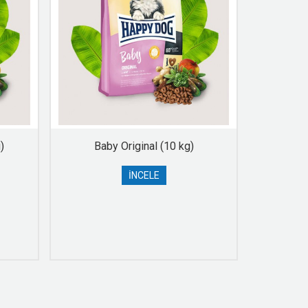
)
Baby Original (10 kg)
Ba
İNCELE