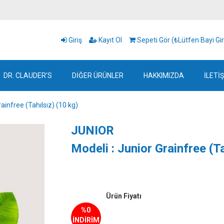
Giriş
Kayıt Ol
Sepeti Gör (₺Lütfen Bayi Gir
DR. CLAUDER'S
DİĞER ÜRÜNLER
HAKKIMIZDA
İLETİ
ainfree (Tahılsız) (10 kg)
JUNIOR
Modeli : Junior Grainfree (Ta
Ürün Fiyatı
%0
İNDİRİM