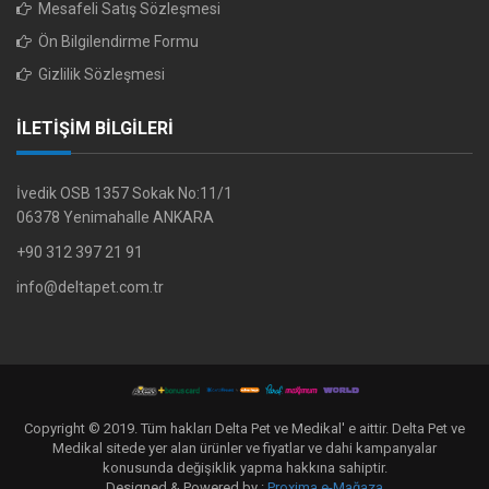
Mesafeli Satış Sözleşmesi
Ön Bilgilendirme Formu
Gizlilik Sözleşmesi
İLETİŞİM BİLGİLERİ
İvedik OSB 1357 Sokak No:11/1
06378 Yenimahalle ANKARA
+90 312 397 21 91
info@deltapet.com.tr
Copyright © 2019. Tüm hakları Delta Pet ve Medikal' e aittir. Delta Pet ve
Medikal sitede yer alan ürünler ve fiyatlar ve dahi kampanyalar
konusunda değişiklik yapma hakkına sahiptir.
Designed & Powered by :
Proxima e-Mağaza