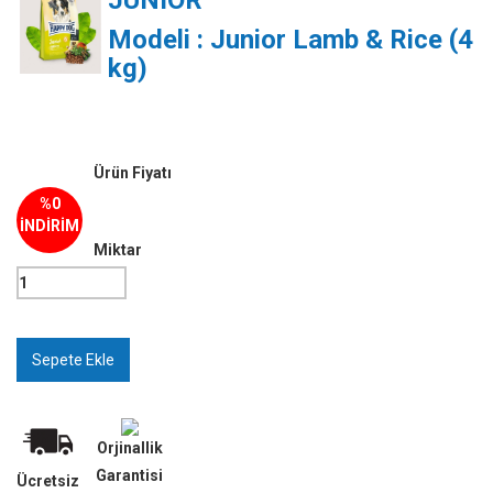
JUNIOR
Modeli : Junior Lamb & Rice (4
kg)
Ürün Fiyatı
%0
İNDİRİM
Miktar
Orjinallik
Garantisi
Ücretsiz