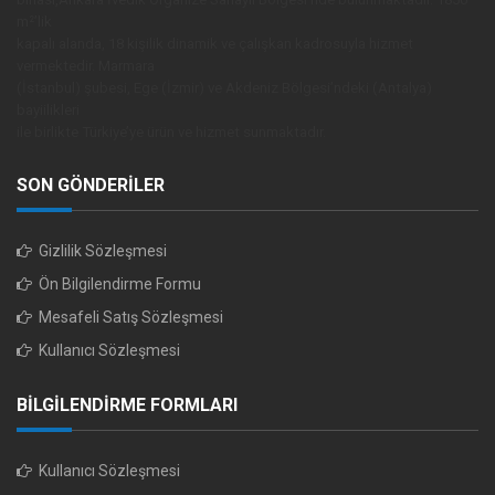
m²’lik
kapalı alanda, 18 kişilik dinamik ve çalışkan kadrosuyla hizmet
vermektedir. Marmara
(İstanbul) şubesi, Ege (İzmir) ve Akdeniz Bölgesi’ndeki (Antalya)
bayiilikleri
ile birlikte Türkiye’ye ürün ve hizmet sunmaktadır.
SON GÖNDERİLER
Gizlilik Sözleşmesi
Ön Bilgilendirme Formu
Mesafeli Satış Sözleşmesi
Kullanıcı Sözleşmesi
BİLGİLENDİRME FORMLARI
Kullanıcı Sözleşmesi