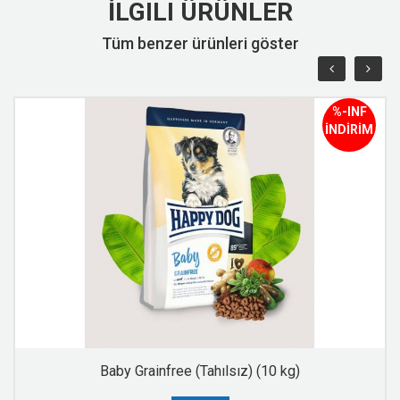
İLGILI ÜRÜNLER
Tüm benzer ürünleri göster
%-INF
İNDİRİM
Baby Grainfree (Tahılsız) (10 kg)