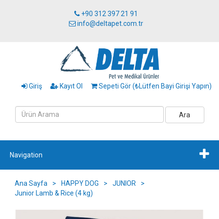
+90 312 397 21 91
info@deltapet.com.tr
Giriş
Kayıt Ol
Sepeti Gör (₺Lütfen Bayi Girişi Yapın)
Ara
Navigation
Ana Sayfa
>
HAPPY DOG
>
JUNIOR
>
Junior Lamb & Rice (4 kg)