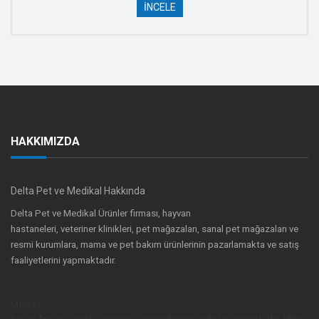
İNCELE
HAKKIMIZDA
Delta Pet ve Medikal Hakkında
Delta Pet ve Medikal Ürünler firması, hayvan
hastaneleri, veteriner klinikleri, pet mağazaları, sanal pet mağazaları ve
resmi kurumlara, mama ve pet bakım ürünlerinin pazarlamakta ve satış
faaliyetlerini yapmaktadır.
Merkez
binası,Ankara İvedik Organize Sanayii Bölgesi’nde bulunmaktadır. 1850