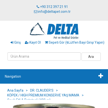
+90 312 397 21 91
info@deltapet.com.tr
Giriş
Kayıt Ol
Sepeti Gör (₺Lütfen Bayi Girişi Yapın)
Ara
Navigation
Ana Sayfa
>
DR. CLAUDER'S
>
KÖPEK / HIGH PREMIUM KONSERVE YAŞ MAMA
>
Geyik Etli & Patatesli (400 gr)