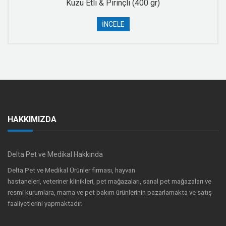
Kuzu Etli & Pirinçli (400 gr)
İNCELE
HAKKIMIZDA
Delta Pet ve Medikal Hakkında
Delta Pet ve Medikal Ürünler firması, hayvan
hastaneleri, veteriner klinikleri, pet mağazaları, sanal pet mağazaları ve
resmi kurumlara, mama ve pet bakım ürünlerinin pazarlamakta ve satış
faaliyetlerini yapmaktadır.