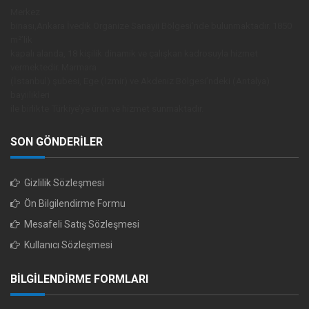
Merkez
binası,Ankara İvedik Organize Sanayii Bölgesi’nde bulunmaktadır. 1850
m²’lik
kapalı alanda, 18 kişilik dinamik ve çalışkan kadrosuyla hizmet
vermektedir. Marmara
(İstanbul) şubesi, Ege (İzmir) ve Akdeniz Bölgesi’ndeki (Antalya)
bayiilikleri
ile birlikte Türkiye’ye ürün ve hizmet sunmaktadır.
SON GÖNDERİLER
Gizlilik Sözleşmesi
Ön Bilgilendirme Formu
Mesafeli Satış Sözleşmesi
Kullanıcı Sözleşmesi
BİLGİLENDİRME FORMLARI