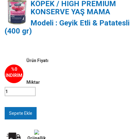
KÖPEK / HIGH PREMIUM
KONSERVE YAŞ MAMA
Modeli : Geyik Etli & Patatesli
(400 gr)
Ürün Fiyatı
%0
İNDİRİM
Miktar
Orjinallik