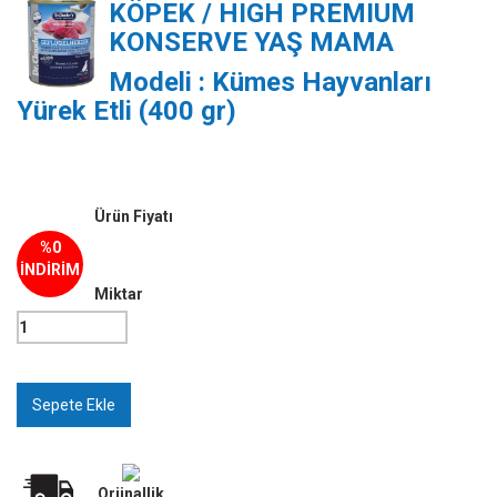
KÖPEK / HIGH PREMIUM
KONSERVE YAŞ MAMA
Modeli : Kümes Hayvanları
Yürek Etli (400 gr)
Ürün Fiyatı
%0
İNDİRİM
Miktar
Orjinallik