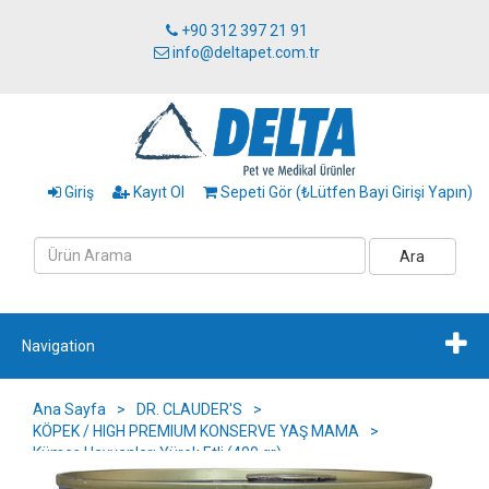
+90 312 397 21 91
info@deltapet.com.tr
Giriş
Kayıt Ol
Sepeti Gör (₺Lütfen Bayi Girişi Yapın)
Ara
Navigation
Ana Sayfa
>
DR. CLAUDER'S
>
KÖPEK / HIGH PREMIUM KONSERVE YAŞ MAMA
>
Kümes Hayvanları Yürek Etli (400 gr)