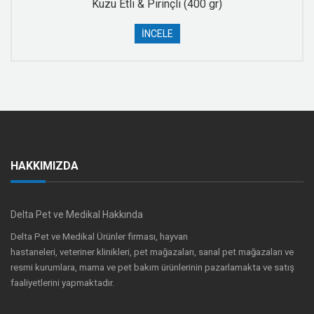
Kuzu Etli & Pirinçli (400 gr)
İNCELE
HAKKIMIZDA
Delta Pet ve Medikal Hakkında
Delta Pet ve Medikal Ürünler firması, hayvan
hastaneleri, veteriner klinikleri, pet mağazaları, sanal pet mağazaları ve
resmi kurumlara, mama ve pet bakım ürünlerinin pazarlamakta ve satış
faaliyetlerini yapmaktadır.