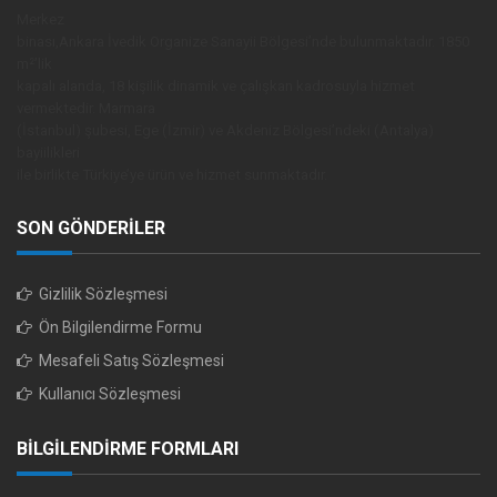
Merkez
binası,Ankara İvedik Organize Sanayii Bölgesi’nde bulunmaktadır. 1850
m²’lik
kapalı alanda, 18 kişilik dinamik ve çalışkan kadrosuyla hizmet
vermektedir. Marmara
(İstanbul) şubesi, Ege (İzmir) ve Akdeniz Bölgesi’ndeki (Antalya)
bayiilikleri
ile birlikte Türkiye’ye ürün ve hizmet sunmaktadır.
SON GÖNDERİLER
Gizlilik Sözleşmesi
Ön Bilgilendirme Formu
Mesafeli Satış Sözleşmesi
Kullanıcı Sözleşmesi
BİLGİLENDİRME FORMLARI