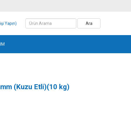
işi Yapın)
Ara
ŞİM
amm (Kuzu Etli)(10 kg)