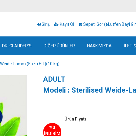
Giriş
Kayıt Ol
Sepeti Gör (₺Lütfen Bayi Gir
DR. CLAUDER'S
DİĞER ÜRÜNLER
HAKKIMIZDA
İLETİ
d Weide-Lamm (Kuzu Etli)(10 kg)
ADULT
Modeli : Sterilised Weide-L
Ürün Fiyatı
%0
İNDİRİM