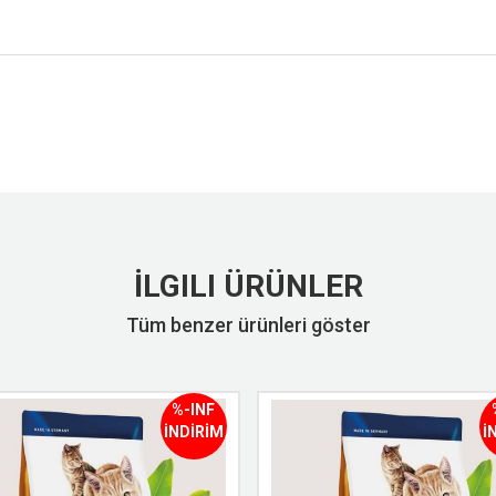
İLGILI ÜRÜNLER
Tüm benzer ürünleri göster
%-INF
İNDİRİM
İ