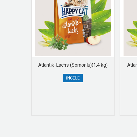
Geflügel
Atlantik-Lachs (Somonlu)(1,4 kg)
Atla
kg)
İNCELE