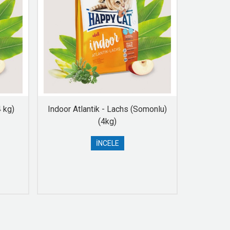
 kg)
Indoor Atlantik - Lachs (Somonlu)
Minkas 
(4kg)
İNCELE