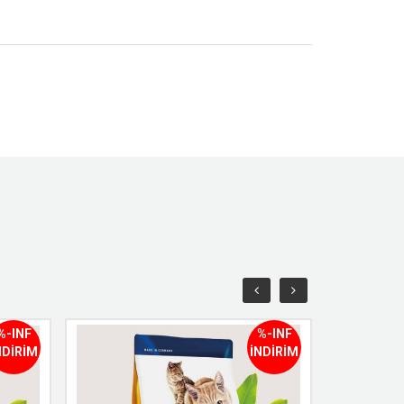
%-INF
%-INF
NDİRİM
İNDİRİM