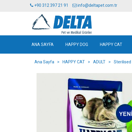
+90 312 397 21 91
info@deltapet.com.tr
ANA SAYFA
HAPPY DOG
HAPPY CAT
Ana Sayfa
>
HAPPY CAT
>
ADULT
>
Sterilise