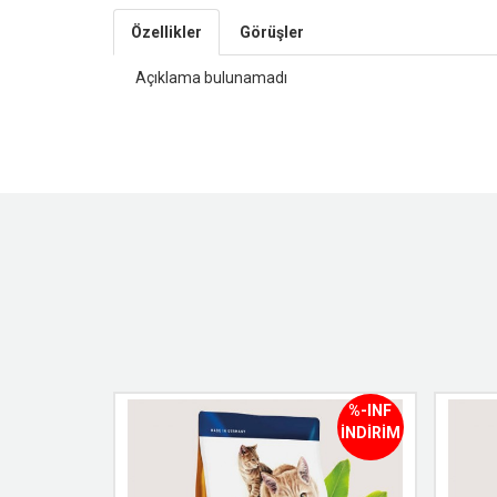
Özellikler
Görüşler
Açıklama bulunamadı
%-INF
%-INF
İNDİRİM
İNDİRİM