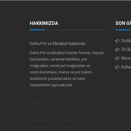
HAKKIMIZDA
SON G
Gizli
Delta Pet ve Medikal Hakkında
Ön Bi
Delta Pet ve Medikal Ürünler firması, hayvan
Mesaf
hastaneleri, veteriner klinikleri, pet
mağazaları, sanal pet mağazaları ve
Kulla
resmi kurumlara, mama ve pet bakım
ürünlerinin pazarlamakta ve satış
faaliyetlerini yapmaktadır.
Merkez
binası,Ankara İvedik Organize Sanayii
Bölgesi’nde bulunmaktadır. 1850 m²’lik
kapalı alanda, 18 kişilik dinamik ve çalışkan
kadrosuyla hizmet vermektedir. Marmara