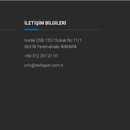
İLETİŞİM BİLGİLERİ
İvedik OSB 1357 Sokak No:11/1
06378 Yenimahalle ANKARA
+90 312 397 21 91
info@deltapet.com.tr