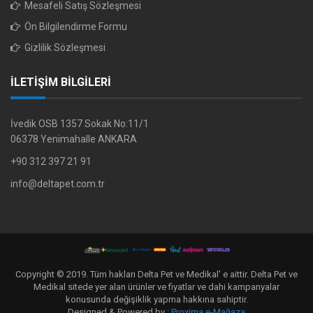
Mesafeli Satış Sözleşmesi
Ön Bilgilendirme Formu
Gizlilik Sözleşmesi
İLETİŞİM BİLGİLERİ
İvedik OSB 1357 Sokak No:11/1
06378 Yenimahalle ANKARA
+90 312 397 21 91
info@deltapet.com.tr
Copyright © 2019. Tüm hakları Delta Pet ve Medikal' e aittir. Delta Pet ve
Medikal sitede yer alan ürünler ve fiyatlar ve dahi kampanyalar
konusunda değişiklik yapma hakkına sahiptir.
Designed & Powered by :
Proxima e-Mağaza