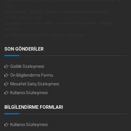
m²’lik
kapalı alanda, 18 kişilik dinamik ve çalışkan kadrosuyla hizmet
vermektedir. Marmara
(İstanbul) şubesi, Ege (İzmir) ve Akdeniz Bölgesi’ndeki (Antalya)
bayiilikleri
ile birlikte Türkiye’ye ürün ve hizmet sunmaktadır.
SON GÖNDERİLER
Gizlilik Sözleşmesi
Ön Bilgilendirme Formu
Mesafeli Satış Sözleşmesi
Kullanıcı Sözleşmesi
BİLGİLENDİRME FORMLARI
Kullanıcı Sözleşmesi