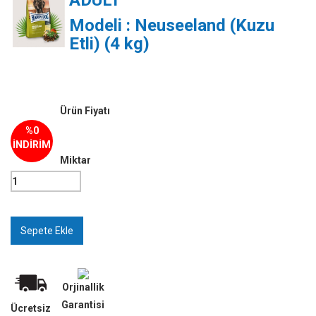
ADULT
Modeli : Neuseeland (Kuzu
Etli) (4 kg)
Ürün Fiyatı
%0
İNDİRİM
Miktar
Orjinallik
Garantisi
Ücretsiz