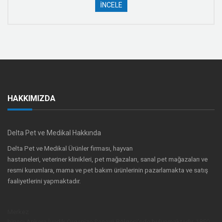
İNCELE
HAKKIMIZDA
Delta Pet ve Medikal Hakkında
Delta Pet ve Medikal Ürünler firması, hayvan
hastaneleri, veteriner klinikleri, pet mağazaları, sanal pet mağazaları ve
resmi kurumlara, mama ve pet bakım ürünlerinin pazarlamakta ve satış
faaliyetlerini yapmaktadır.
Merkez
binası,Ankara İvedik Organize Sanayii Bölgesi’nde bulunmaktadır. 1850