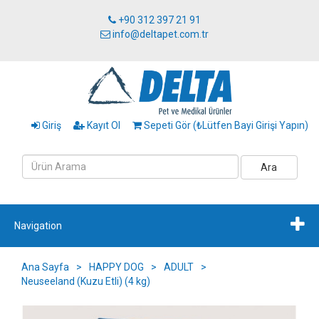
+90 312 397 21 91
info@deltapet.com.tr
Giriş
Kayıt Ol
Sepeti Gör (₺Lütfen Bayi Girişi Yapın)
Ara
Navigation
Ana Sayfa
>
HAPPY DOG
>
ADULT
>
Neuseeland (Kuzu Etli) (4 kg)